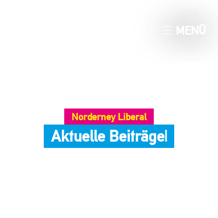
MENÜ
Norderney Liberal
A
k
t
u
e
l
l
e
B
e
i
t
r
ä
g
e
|